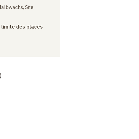
albwachs, Site
a limite des places
)