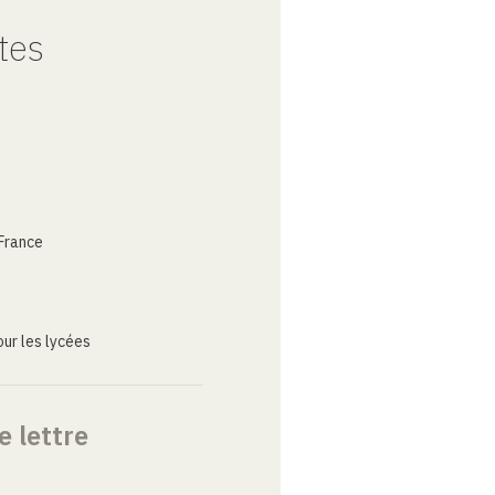
tes
France
ur les lycées
e lettre