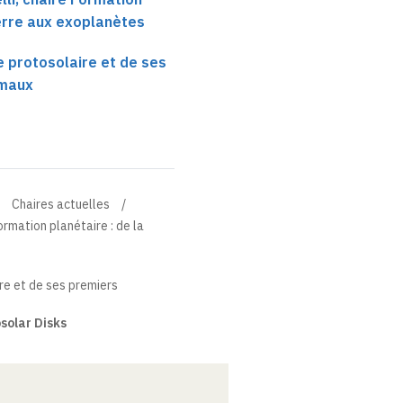
Terre aux exoplanètes
 protosolaire et de ses
imaux
Chaires actuelles
ormation planétaire : de la
re et de ses premiers
solar Disks