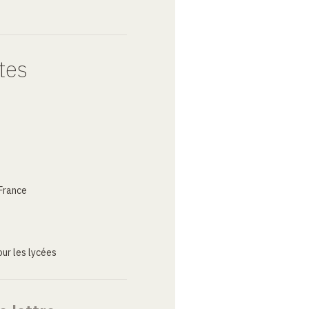
tes
France
ur les lycées