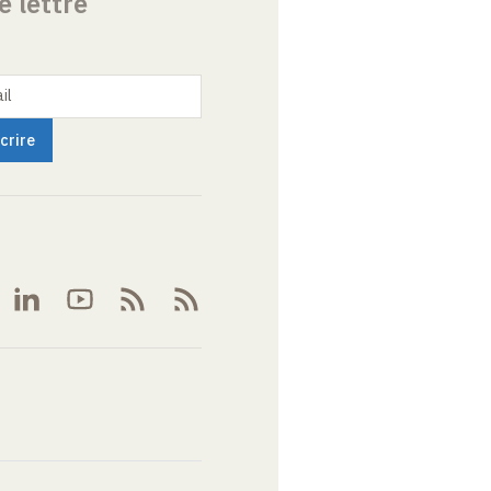
e lettre
il