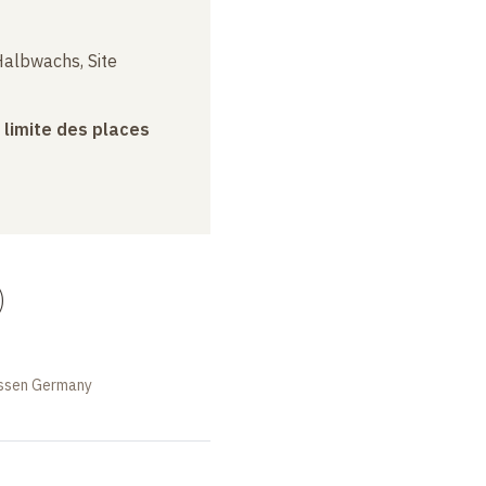
albwachs, Site
a limite des places
)
Essen Germany