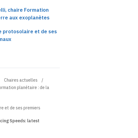
li, chaire Formation
Terre aux exoplanètes
 protosolaire et de ses
imaux
Chaires actuelles
ormation planétaire : de la
re et de ses premiers
ing Speeds: latest