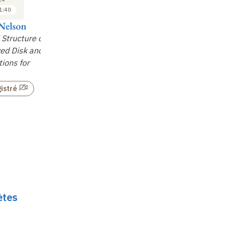
1:40
11:40 à 12:20
14:00 à 14:40
Nelson
Konstantin Batygin
Benoît Tabone
Hu
 Structure of
The Inner Edge of
Global Evolution of the
Pl
ed Disk and
Accretion Disks
Disk under the Effect
Fo
tions for
of Viscosity and
Ga
Non enregistré
Magneti
…
In
istré
Non enregistré
ètes