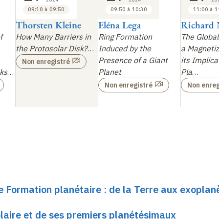
09:10 à 09:50
09:50 à 10:30
11:00 à 1
Thorsten Kleine
Eléna Lega
Richard 
f
How Many Barriers in
Ring Formation
The Global
the Protosolar Disk?
…
Induced by the
a Magnetiz
Presence of a Giant
its Implica
Non enregistré
ks
…
Planet
Pla
…
Non enregistré
Non enreg
e Formation planétaire : de la Terre aux exoplan
laire et de ses premiers planétésimaux