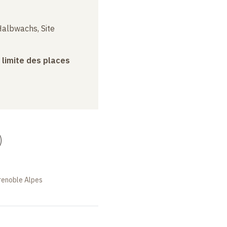
albwachs, Site
a limite des places
)
renoble Alpes