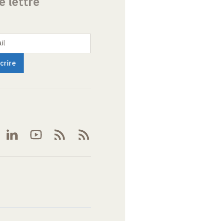
e lettre
il