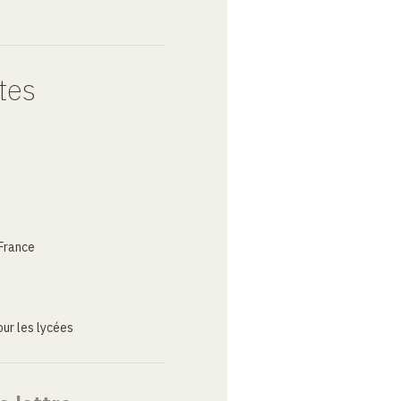
tes
France
ur les lycées