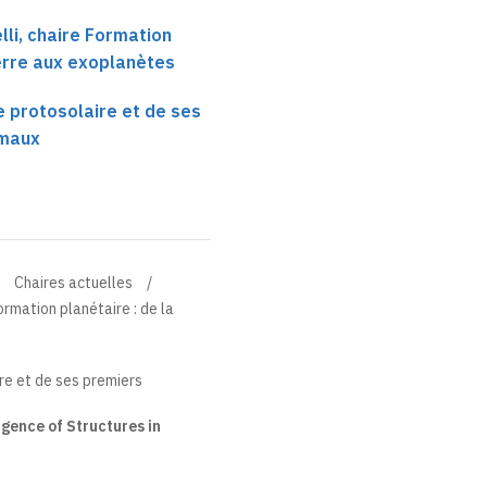
li, chaire Formation
Terre aux exoplanètes
 protosolaire et de ses
imaux
Chaires actuelles
ormation planétaire : de la
re et de ses premiers
gence of Structures in