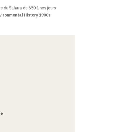
re du Sahara de 650 à nos jours
ironmental History 1900s-
ce