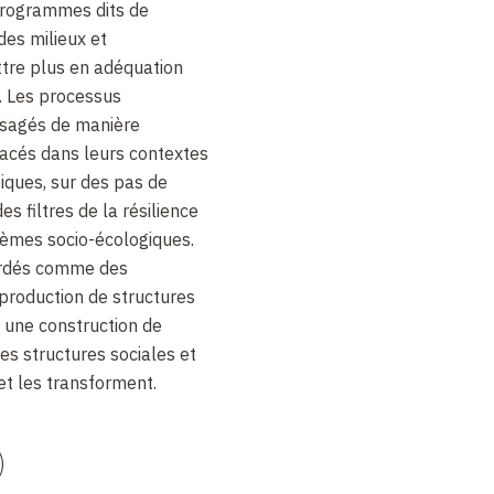
 programmes dits de
des milieux et
tre plus en adéquation
n. Les processus
isagés de manière
lacés dans leurs contextes
iques, sur des pas de
s filtres de la résilience
tèmes socio-écologiques.
ordés comme des
roduction de structures
 une construction de
s structures sociales et
 et les transforment.
)