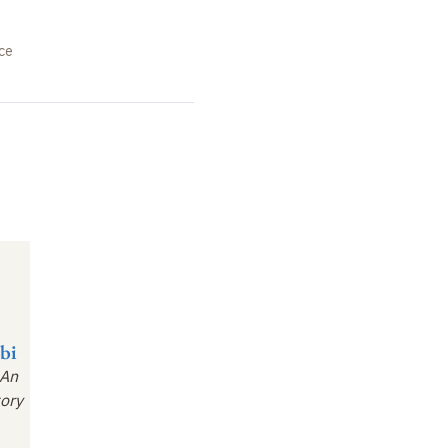
nce
bi
 An
ory