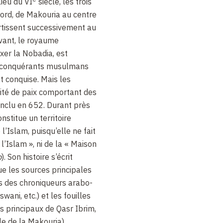
lieu du VI
siècle, les trois
rd, de Makouria au centre
rtissent successivement au
ivant, le royaume
xer la Nobadia, est
s conquérants musulmans
 conquise. Mais les
aité de paix comportant des
onclu en 652. Durant près
nstitue un territoire
l’Islam, puisqu’elle ne fait
 l’Islam », ni de la « Maison
b
). Son histoire s’écrit
ue les sources principales
 des chroniqueurs arabo-
ani, etc.) et les fouilles
s principaux de Qasr Ibrim,
le de la Makouria),