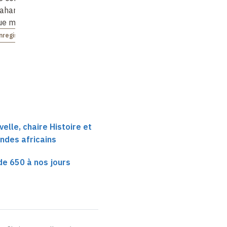
sahariennes à
the 1800s
Now
ue médiévale
Non enregistré
Non enregistré
nregistré
elle, chaire Histoire et
ndes africains
de 650 à nos jours