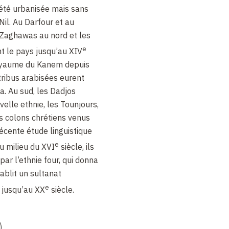
été urbanisée mais sans
Nil. Au Darfour et au
 Zaghawas au nord et les
e
t le pays jusqu’au XIV
 royaume du Kanem depuis
 tribus arabisées eurent
. Au sud, les Dadjos
elle ethnie, les Tounjours,
es colons chrétiens venus
cente étude linguistique
e
u milieu du XVI
siècle, ils
ar l’ethnie four, qui donna
ablit un sultanat
e
 jusqu’au XX
siècle.
)