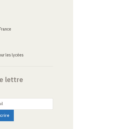
France
ur les lycées
e lettre
il