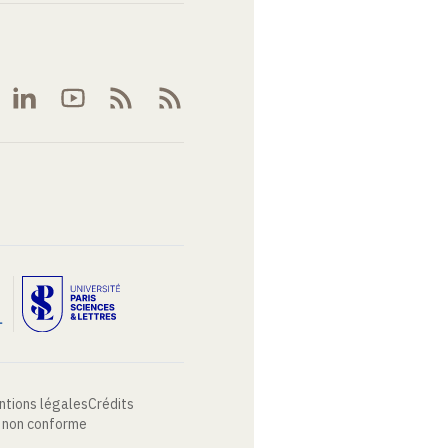
ntions légales
Crédits
: non conforme