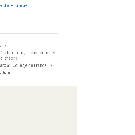
e de France
s
térature française moderne et
ue, théorie
arx au Collège de France
braham