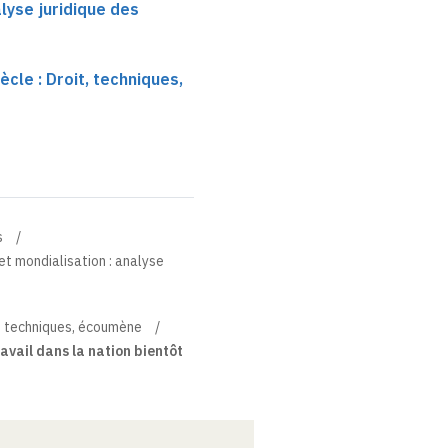
alyse juridique des
ècle : Droit, techniques,
s
 et mondialisation : analyse
it, techniques, écoumène
avail dans la nation bientôt