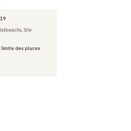
019
albwachs, Site
a limite des places