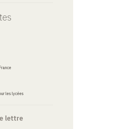
tes
France
ur les lycées
e lettre