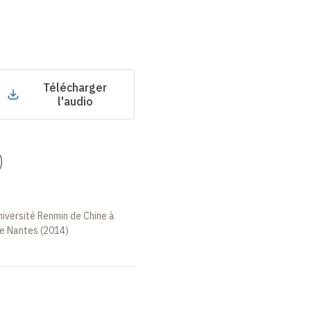
Télécharger
l'audio
)
niversité Renmin de Chine à
de Nantes (2014)