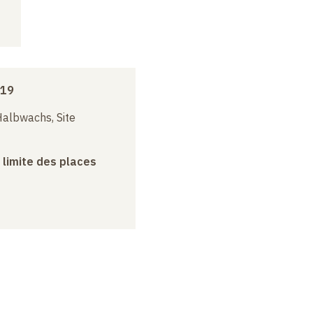
019
albwachs, Site
a limite des places