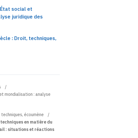
 État social et
alyse juridique des
ècle : Droit, techniques,
s
 et mondialisation : analyse
it, techniques, écoumène
s techniques en matière du
il : situations et réactions