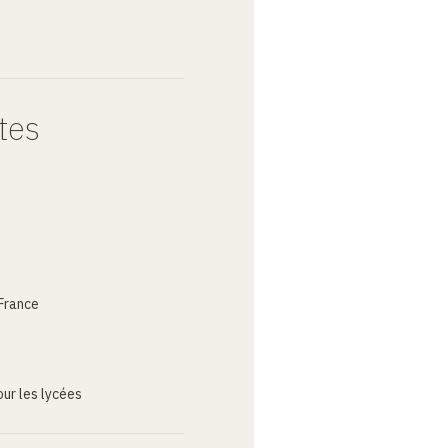
tes
France
ur les lycées