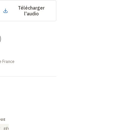
Télécharger
l'audio
)
e France
QUE
COLLOQUE
COLLOQUE
FÉV
FÉV
FÉV