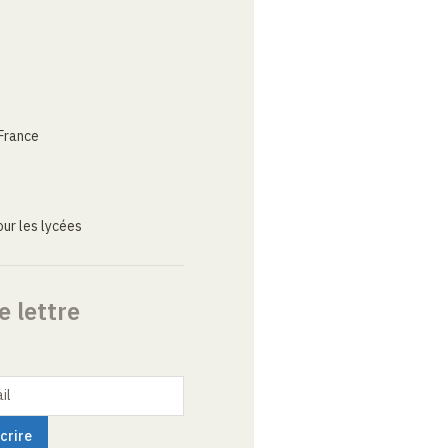
France
ur les lycées
e lettre
il