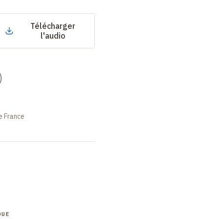
Télécharger
l'audio
)
e France
QUE
COLLOQUE
COLLOQUE