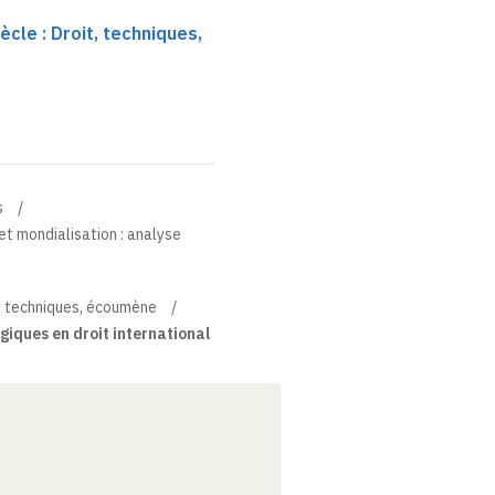
ècle : Droit, techniques,
s
 et mondialisation : analyse
it, techniques, écoumène
ogiques en droit international