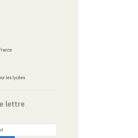
France
ur les lycées
e lettre
il