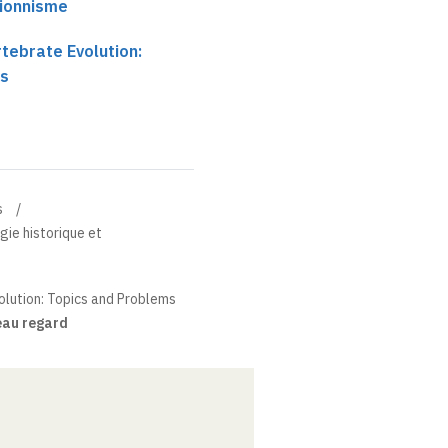
tionnisme
tebrate Evolution:
ms
s
gie historique et
olution: Topics and Problems
eau regard