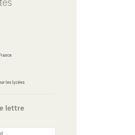
tes
France
ur les lycées
e lettre
il