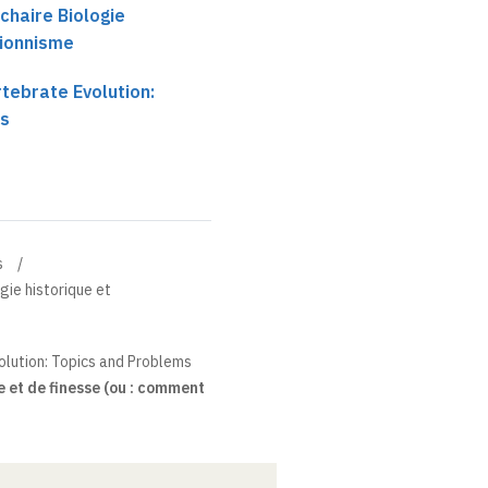
chaire Biologie
tionnisme
tebrate Evolution:
ms
s
gie historique et
olution: Topics and Problems
 et de finesse (ou : comment