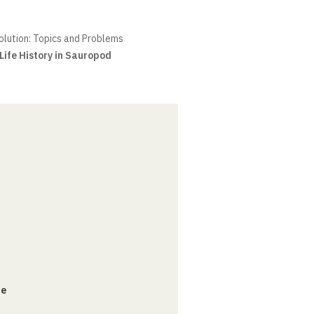
olution: Topics and Problems
Life History in Sauropod
ce