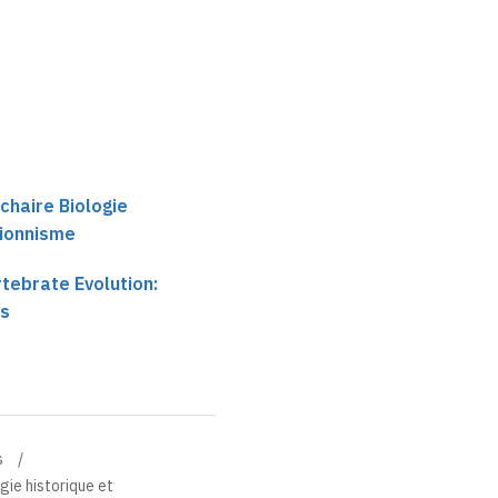
chaire Biologie
tionnisme
tebrate Evolution:
ms
s
gie historique et