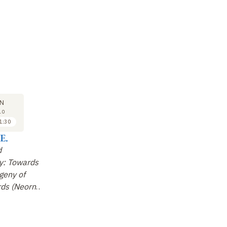
COLLOQUE
COLLOQUE
CO
15
15
N
JUN
JUN
10
2010
2010
1:30
11:30 à 12:00
12:00 à 12:30
E.
Rocek Z.
Gauthier J.-A.
St
d
Origin and Early
A New Bipedal Stem
Ni
y: Towards a
Evolution of Anura:
Crocodilian, Early
hi
geny of
Facts and Doubts
Archosaur Phylogeny,
dé
rds (Neorn
…
and Innovat
…
Non enregistré
Non enregistré