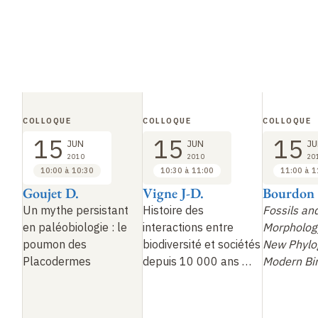
COLLOQUE
COLLOQUE
COLLOQUE
15
15
15
JUN
JUN
JU
2010
2010
20
10:00 à 10:30
10:30 à 11:00
11:00 à 1
Goujet D.
Vigne J-D.
Bourdon 
Un mythe persistant
Histoire des
Fossils an
en paléobiologie
: le
interactions entre
Morpholog
poumon des
biodiversité et sociétés
New Phylo
Placodermes
depuis 10 000 ans
…
Modern Bi