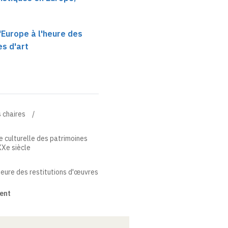
'Europe à l'heure des
es d'art
 chaires
e culturelle des patrimoines
XXe siècle
heure des restitutions d'œuvres
ent