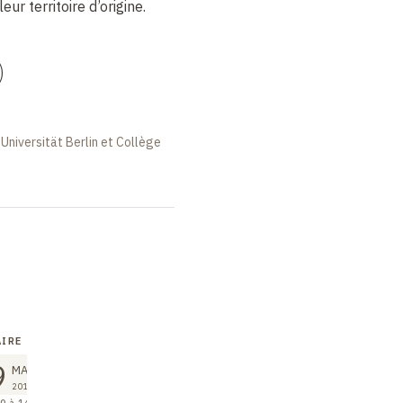
eur territoire d’origine.
)
Universität Berlin et Collège
IRE
SÉMINAIRE
COURS
9
29
05
MAR
MAR
AVR
2019
2019
2019