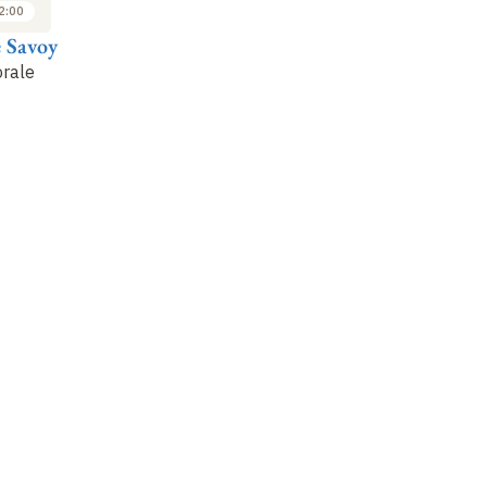
2:00
13:00 à 14:00
14:00 à 15:00
e Savoy
Arnaud Bertinet
Emmanuelle Polack
Bé
orale
Résister aux
Présentation du livre
À 
translocations
? Les
«
Le marché de l'art
évacuations des
sous l'Occupation
»
musées français de
1870 à 1940