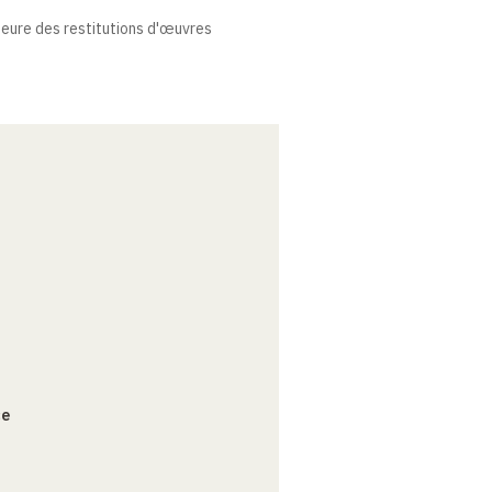
heure des restitutions d'œuvres
ce