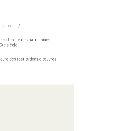
 chaires
e culturelle des patrimoines
XXe siècle
heure des restitutions d'œuvres