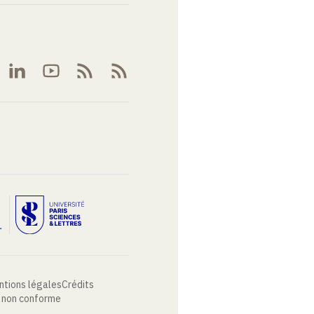
ntions légales
Crédits
: non conforme