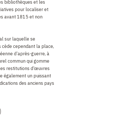
es bibliothèques et les
atives pour localiser et
es avant 1815 et non
al sur laquelle se
s cède cependant la place,
péenne d’après-guerre, à
lturel commun qui gomme
les restitutions d’œuvres
tue également un puissant
dications des anciens pays
)