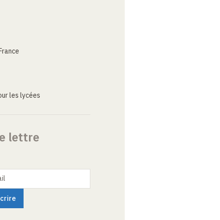
France
ur les lycées
e lettre
il