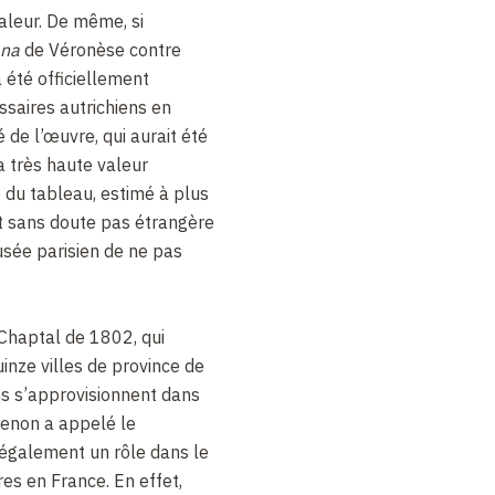
aleur. De même, si
ana
de Véronèse contre
 été officiellement
saires autrichiens en
é de l’œuvre, qui aurait été
la très haute valeur
du tableau, estimé à plus
st sans doute pas étrangère
usée parisien de ne pas
 Chaptal de 1802, qui
inze villes de province de
ns s’approvisionnent dans
enon a appelé le
e également un rôle dans le
es en France. En effet,