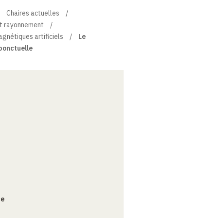
Chaires actuelles
et rayonnement
nétiques artificiels
Le
ponctuelle
ce