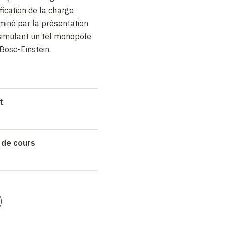
ification de la charge
miné par la présentation
simulant un tel monopole
Bose-Einstein.
t
 de cours
)