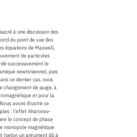
sacré à une discussion des
ord du point de vue des
es équations de Maxwell,
ouvement de particules
rdé successivement le
amique newtonienne), puis
ans ce dernier cas, nous
de changement de jauge, à
tromagnétique et pour la
Nous avons illustré ce
les : l’effet Aharonov-
uire le concept de phase
 de monopole magnétique
it (selon un argument dû à