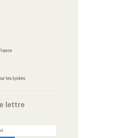
France
ur les lycées
e lettre
il