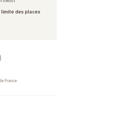
erthelot
a limite des places
)
de France