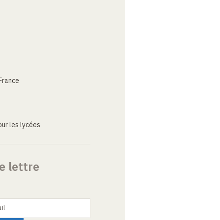
France
ur les lycées
e lettre
il