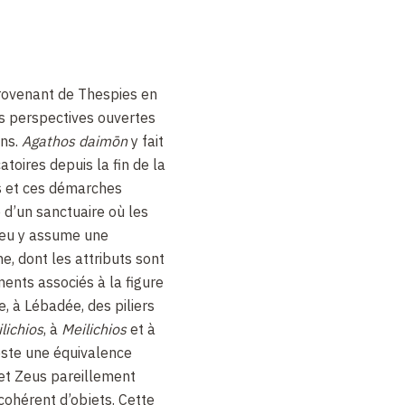
rovenant de Thespies en
es perspectives ouvertes
ens.
Agathos
daimōn
y fait
toires depuis la fin de la
s et ces démarches
e d’un sanctuaire où les
dieu y assume une
 dont les attributs sont
ments associés à la figure
, à Lébadée, des piliers
lichios
, à
Meilichios
et à
teste une équivalence
et Zeus pareillement
cohérent d’objets. Cette