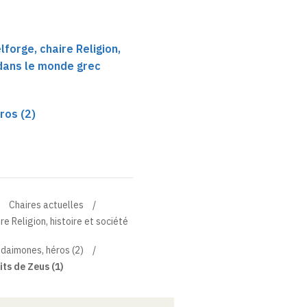
forge, chaire Religion,
 dans le monde grec
ros (2)
Chaires actuelles
e Religion, histoire et société
 daimones, héros (2)
ts de Zeus (1)