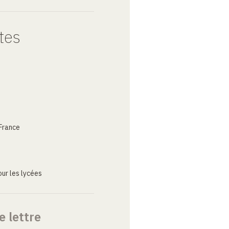
tes
France
ur les lycées
e lettre