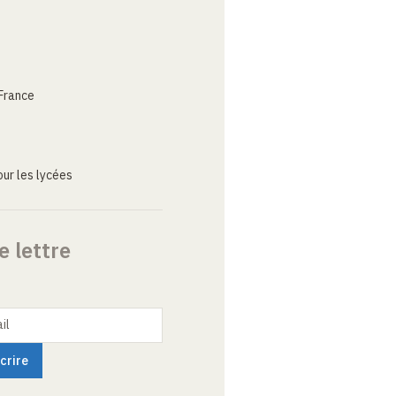
France
ur les lycées
e lettre
il