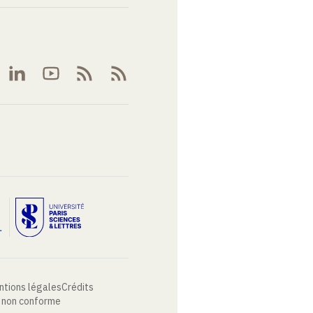
ntions légales
Crédits
: non conforme