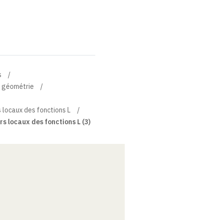
s
t géométrie
 locaux des fonctions L
s locaux des fonctions L (3)