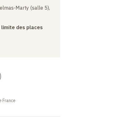
elmas-Marty (salle 5),
a limite des places
)
e France