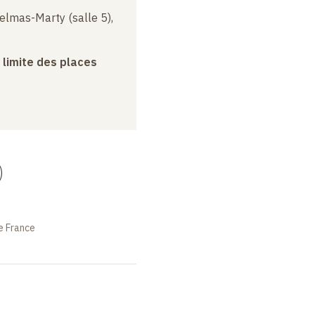
elmas-Marty (salle 5),
a limite des places
)
e France