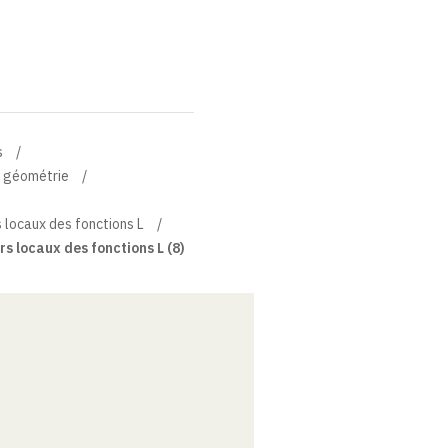
s
t géométrie
 locaux des fonctions L
s locaux des fonctions L (8)