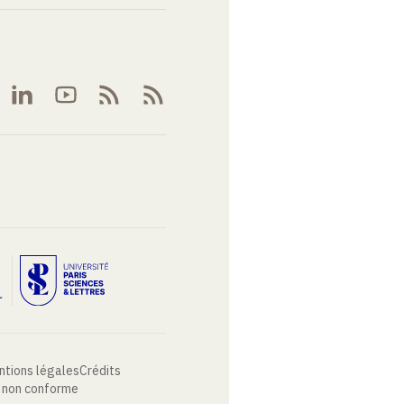
ntions légales
Crédits
: non conforme