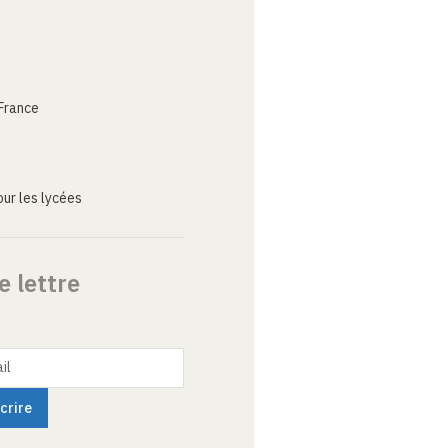
France
ur les lycées
e lettre
il