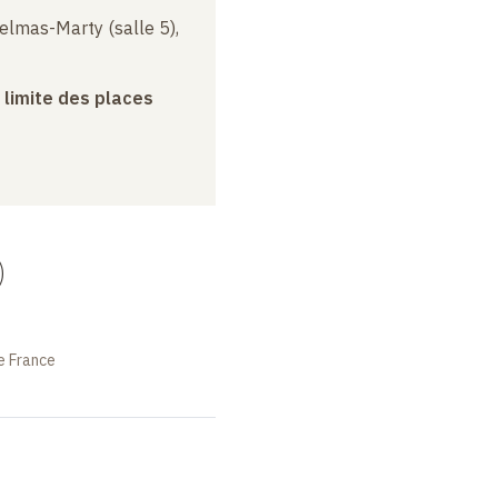
elmas-Marty (salle 5),
a limite des places
)
e France