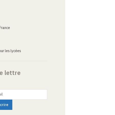
France
ur les lycées
e lettre
il