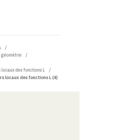
s
t géométrie
 locaux des fonctions L
s locaux des fonctions L (4)