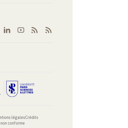
ntions légales
Crédits
: non conforme