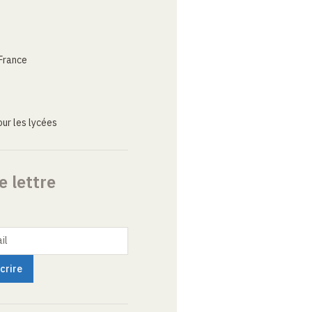
France
ur les lycées
e lettre
il