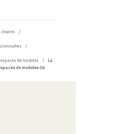
 chaires
automorphes
es espaces de modules
La
 espaces de modules (6)