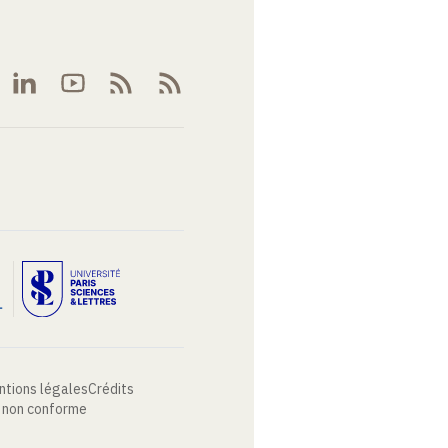
ntions légales
Crédits
: non conforme