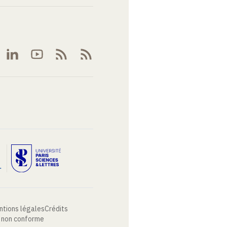
ntions légales
Crédits
: non conforme