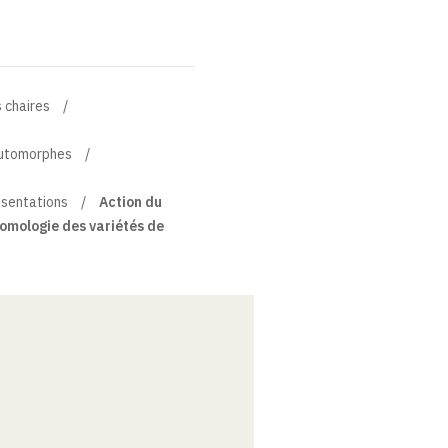
 chaires
automorphes
ésentations
Action du
homologie des variétés de