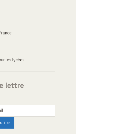
France
ur les lycées
e lettre
il