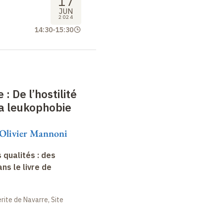
17
JUN
2024
14:30
-
15:30
 : De l’hostilité
 la leukophobie
t Olivier Mannoni
 qualités : des
s le livre de
ite de Navarre, Site