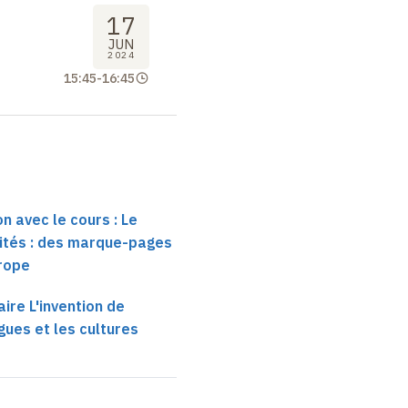
17
JUN
2024
15:45
-
16:45
n avec le cours : Le
lités : des marque-pages
urope
aire L'invention de
gues et les cultures