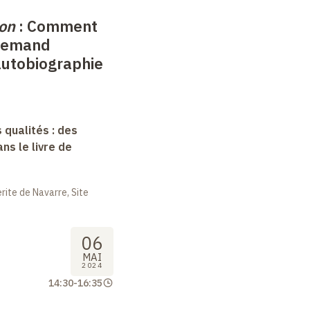
ion
: Comment
llemand
autobiographie
s
 qualités : des
s le livre de
ite de Navarre, Site
06
MAI
2024
14:30
-
16:35