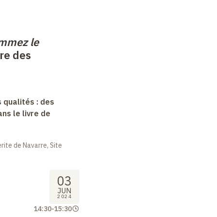
ammez le
re des
 qualités : des
s le livre de
ite de Navarre, Site
03
JUN
2024
14:30
-
15:30