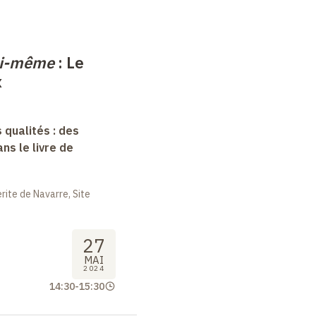
soi-même
: Le
x
 qualités : des
s le livre de
ite de Navarre, Site
27
MAI
2024
14:30
-
15:30