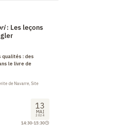
ri
: Les leçons
ngler
 qualités : des
s le livre de
ite de Navarre, Site
13
MAI
2024
14:30
-
15:30