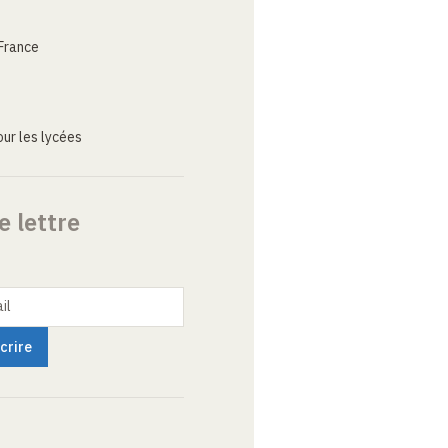
France
ur les lycées
e lettre
il