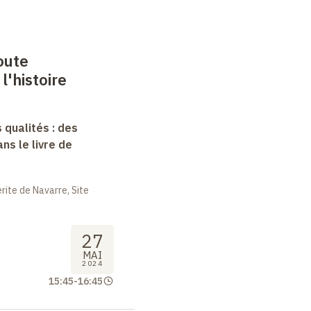
oute
l'histoire
 qualités : des
s le livre de
ite de Navarre, Site
27
MAI
2024
15:45
-
16:45