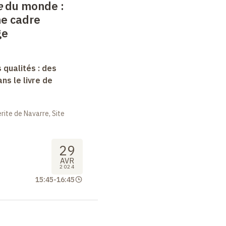
e
du monde :
e cadre
ge
 qualités : des
s le livre de
ite de Navarre, Site
29
AVR
2024
15:45
-
16:45