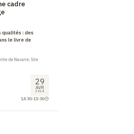
me cadre
ge
 qualités : des
s le livre de
ite de Navarre, Site
29
AVR
2024
14:30
-
15:30