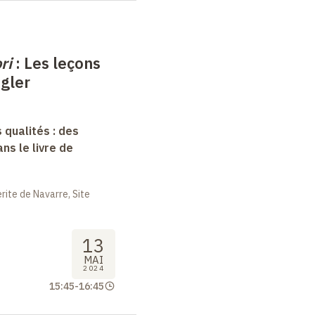
ri
: Les leçons
ngler
 qualités : des
s le livre de
ite de Navarre, Site
13
MAI
2024
15:45
-
16:45