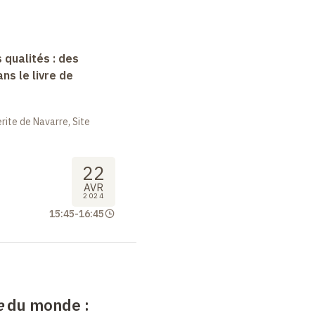
 qualités : des
s le livre de
ite de Navarre, Site
22
AVR
2024
15:45
-
16:45
e
du monde :