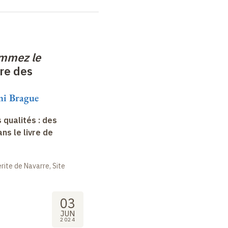
ammez le
re des
mi Brague
 qualités : des
s le livre de
ite de Navarre, Site
03
JUN
2024