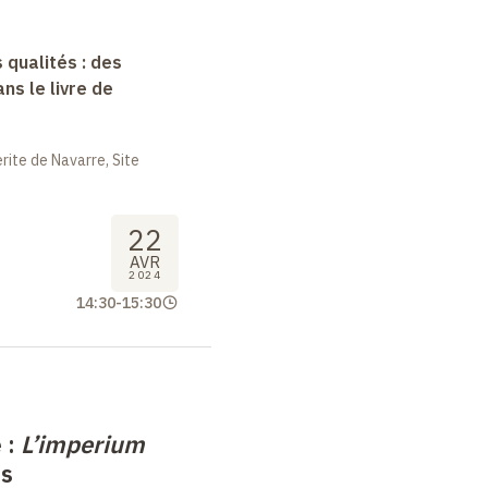
 qualités : des
s le livre de
ite de Navarre, Site
22
AVR
2024
14:30
-
15:30
 :
L’imperium
es