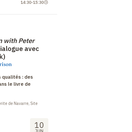
14:30
-
15:30
n with Peter
ialogue avec
k)
rison
 qualités : des
s le livre de
ite de Navarre, Site
10
JUN