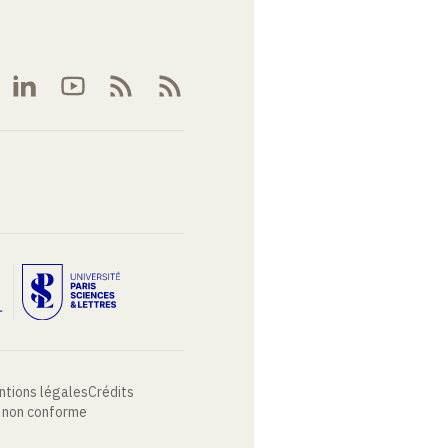
ntions légales
Crédits
: non conforme