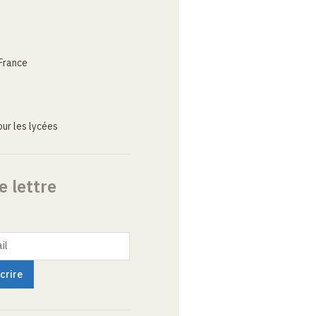
France
ur les lycées
e lettre
il