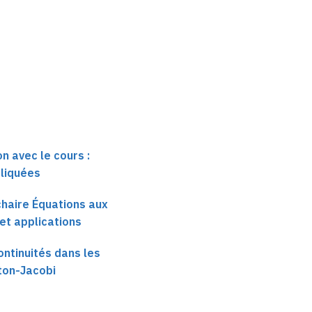
équations de
équations de
Hamilton-Jacobi (11)
Hamilton-Jacobi (12)
n avec le cours :
liquées
 chaire Équations aux
 et applications
ontinuités dans les
ton-Jacobi