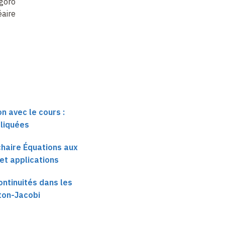
gorov
équations de
équations de
éaires
Hamilton-Jacobi (17)
Hamilton-Jacobi (18)
n avec le cours :
liquées
 chaire Équations aux
 et applications
ontinuités dans les
ton-Jacobi