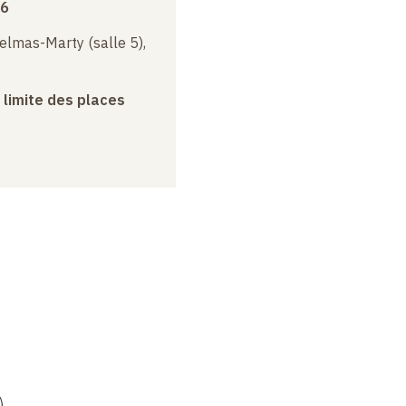
16
elmas-Marty (salle 5),
a limite des places
)