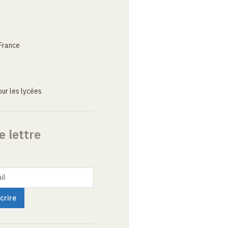
France
ur les lycées
e lettre
il