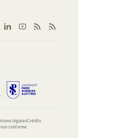
ntions légales
Crédits
: non conforme