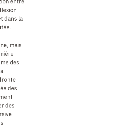
ation entre
flexion
t dans la
utée.
nne, mais
emière
même des
la
ffronte
tée des
ement
er des
rsive
es