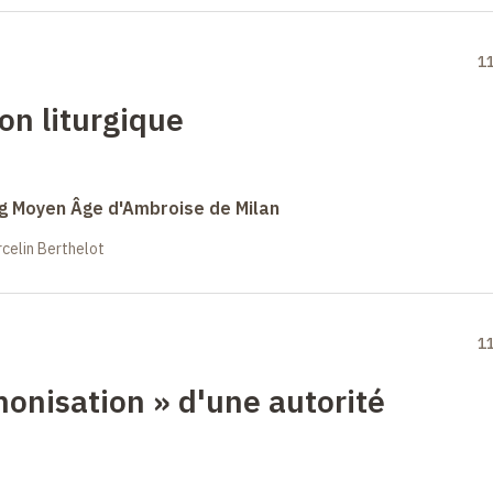
1
ion liturgique
ong Moyen Âge d'Ambroise de Milan
celin Berthelot
1
nonisation
» d'une autorité