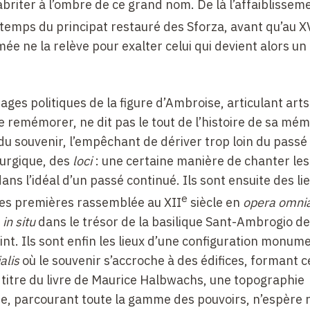
briter à l’ombre de ce grand nom. De là l’affaiblisseme
emps du principat restauré des Sforza, avant qu’au X
ée ne la relève pour exalter celui qui devient alors u
ages politiques de la figure d’Ambroise, articulant arts
e remémorer, ne dit pas le tout de l’histoire de sa mém
 du souvenir, l’empêchant de dériver trop loin du passé t
iturgique, des
loci
: une certaine manière de chanter le
ans l’idéal d’un passé continué. Ils sont ensuite des li
e
 des premières rassemblée au XII
siècle en
opera omni
e
in situ
dans le trésor de la basilique Sant-Ambrogio de 
aint. Ils sont enfin les lieux d’une configuration monum
alis
où le souvenir s’accroche à des édifices, formant c
 titre du livre de Maurice Halbwachs, une topographie
ire, parcourant toute la gamme des pouvoirs, n’espère 