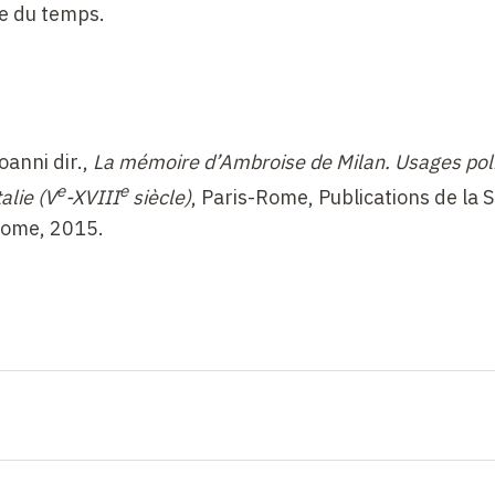
e du temps.
anni dir.,
La mémoire d’Ambroise de Milan. Usages poli
e
e
alie (V
-XVIII
siècle)
, Paris-Rome, Publications de la
 Rome, 2015.