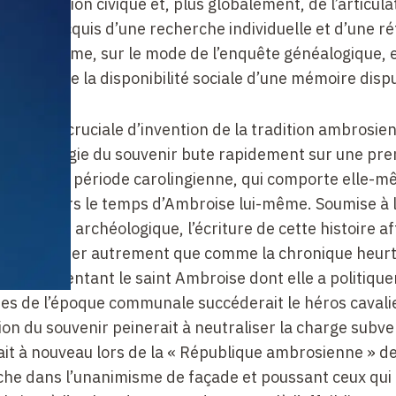
n de religion civique et, plus globalement, de l’articul
 sur les acquis d’une recherche individuelle et d’une ré
ttre en forme, sur le mode de l’enquête généalogique, e
 histoire de la disponibilité sociale d’une mémoire disp
a période cruciale d’invention de la tradition ambrosie
l’archéologie du souvenir bute rapidement sur une pr
durant la période carolingienne, qui comporte elle-
nt signe vers le temps d’Ambroise lui-même. Soumise à 
 le motif archéologique, l’écriture de cette histoire a
on la raconter autrement que comme la chronique heur
oque inventant le saint Ambroise dont elle a politiqu
ques de l’époque communale succéderait le héros cavali
tion du souvenir peinerait à neutraliser la charge subve
ait à nouveau lors de la « République ambrosienne » d
he dans l’unanimisme de façade et poussant ceux qui