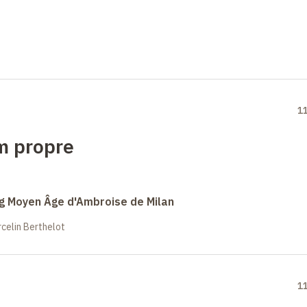
1
om propre
ong Moyen Âge d'Ambroise de Milan
celin Berthelot
1