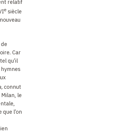
nt relatif
e
VI
siècle
n nouveau
 de
oire. Car
el qu’il
s hymnes
eux
a,
connut
Milan, le
entale,
e que l’on
rien