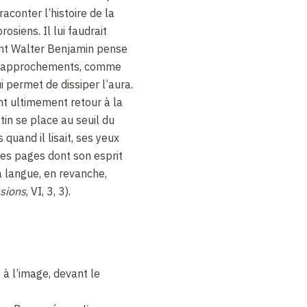
raconter l’histoire de la
siens. Il lui faudrait
ont Walter Benjamin pense
s rapprochements, comme
i permet de dissiper l’aura.
nt ultimement retour à la
in se place au seuil du
 quand il lisait, ses yeux
les pages dont son esprit
la langue, en revanche,
sions
,
VI, 3, 3).
 à l’image, devant le