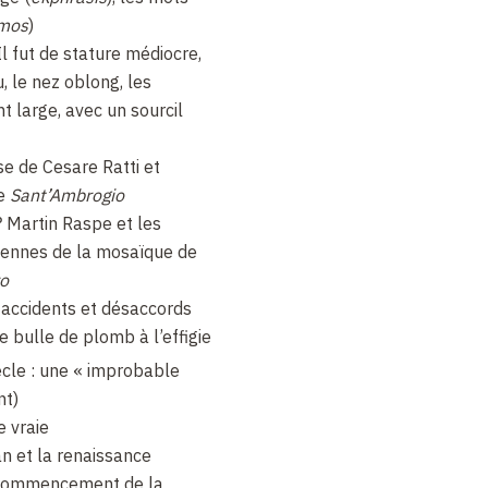
smos
)
l fut de stature médiocre,
, le nez oblong, les
t large, avec un sourcil
e de Cesare Ratti et
ue
Sant’Ambrogio
? Martin Raspe et les
éennes de la mosaïque de
ro
 accidents et désaccords
e bulle de plomb à l’effigie
ècle : une « improbable
nt)
e vraie
 et la renaissance
commencement de la