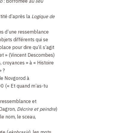
ro
: Borromée
au lieu
tité d’après la
Logique de
ns d’une ressemblance
bjets différents qui se
ace pour dire qu’il s’agit
et » (Vincent Descombes)
s, croyances » à « Histoire
» ?
de Novgorod à
0 (« Et quand m’as-tu
la ressemblance et
 Dagron,
Décrire et peindre
)
 le nom, le sceau,
ge (
ekphrasis
), les mots