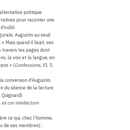
 alternative politique
rratives pour raconter une
 d’oubli
gurale, Augustin au seuil
« Mais quand il lisait, ses
à travers les pages dont
ns, la voix et la langue, en
epos » (
Confessions,
VI, 3,
 la conversion d’Augustin,
n du silence de la lecture
 Quignard)
,
et cor intellectum
re ce qui, chez l’homme,
ou de ses membres) ;