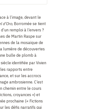
ce à l’image, devant le
el d’Oro
, Borromée se tient
l d’un remploi à l’envers ?
es de Martin Raspe sur
ennes de la mosaïque de
la lumière de découvertes
une bulle de plomb à
e
siècle identifiée par Vivien
r les rapports entre
nce, et sur les accrocs
image ambrosienne. C’est
n chemin entre le cours
ictions, croyances ») et
nnée prochaine (« Fictions
ur les défis narratifs qui