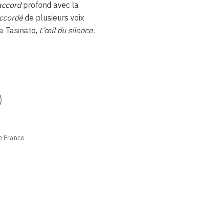
accord
profond avec la
ccordé
de plusieurs voix
a Tasinato,
L’œil du silence.
)
e France