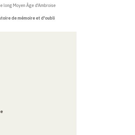
. Le long Moyen Âge d'Ambroise
stoire de mémoire et d'oubli
ce