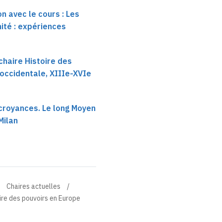
n avec le cours : Les
ité : expériences
chaire Histoire des
occidentale, XIIIe-XVIe
, croyances. Le long Moyen
Milan
Chaires actuelles
ire des pouvoirs en Europe