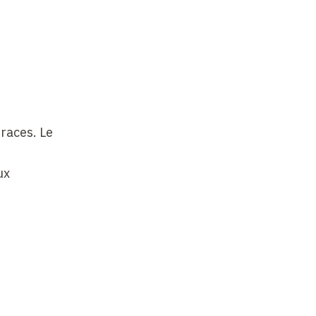
races. Le
ux