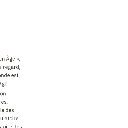
en Âge »,
e regard,
onde est,
 Âge
ion
res,
ôle des
culatoire
stoire des