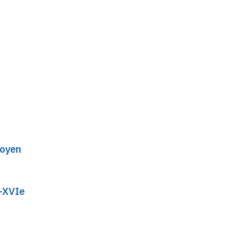
cité des hommes
:
lectures croisées
Moyen
e-XVIe