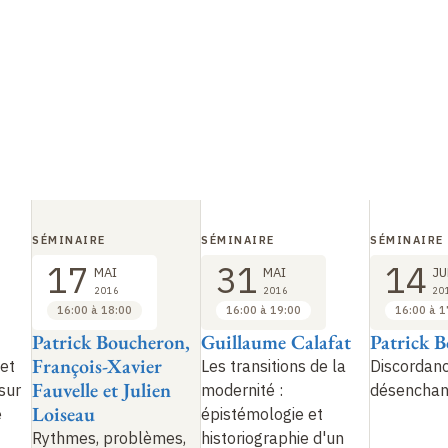
SÉMINAIRE
SÉMINAIRE
SÉMINAIRE
17
31
14
MAI
MAI
JU
2016
2016
20
16:00 à 18:00
16:00 à 19:00
16:00 à 1
Patrick Boucheron,
Guillaume Calafat
Patrick 
François-Xavier
et
Les transitions de la
Discordanc
Fauvelle et Julien
 sur
modernité
:
désencha
Loiseau
e
épistémologie et
Rythmes, problèmes,
historiographie d'un