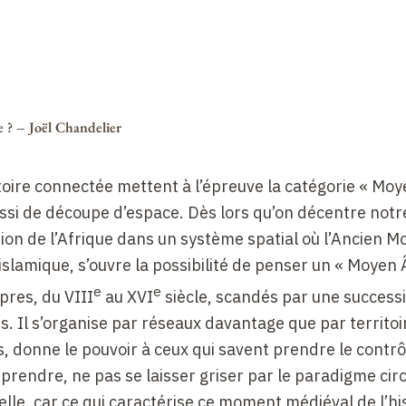
 ? – Joël Chandelier
oire connectée mettent à l’épreuve la catégorie « Moy
ssi de découpe d’espace. Dès lors qu’on décentre notr
on de l’Afrique dans un système spatial où l’Ancien M
 islamique, s’ouvre la possibilité de penser un « Moyen
e
e
pres, du VIII
au XVI
siècle, scandés par une success
. Il s’organise par réseaux davantage que par territoi
as, donne le pouvoir à ceux qui savent prendre le contr
mprendre, ne pas se laisser griser par le paradigme cir
lle, car ce qui caractérise ce moment médiéval de l’hi