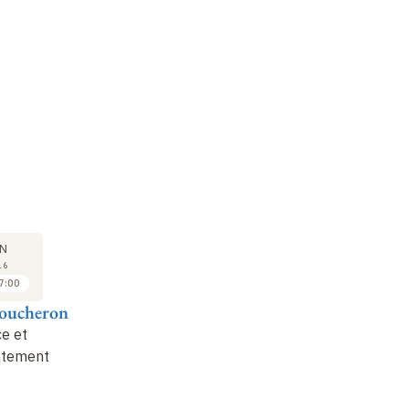
SÉMINAIRE
14
N
JUN
16
2016
7:00
17:00 à 19:00
Boucheron
Dominique Iogna-
Prat et Florian
e et
Mazel
ntement
L'évêque et le
territoire, cité de dieu,