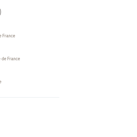
)
e France
 de France
e