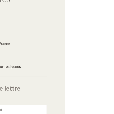
France
ur les lycées
e lettre
il