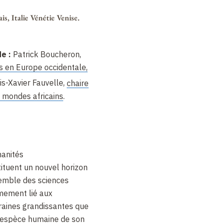
is, Italie Vénétie Venise.
de
:
Patrick Boucheron,
rs en Europe occidentale,
is-Xavier Fauvelle,
chaire
s mondes africains
.
manités
ituent un nouvel horizon
semble des sciences
imement lié aux
aines grandissantes que
 l’espèce humaine de son