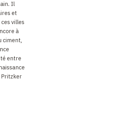
in. Il
ires et
ces villes
encore à
u ciment,
ence
rté entre
nnaissance
 Pritzker