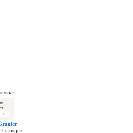
NEMENT
GRAND ÉVÉNEMENT
GRAND ÉVÉNEMENT
GR
30
01
OV
NOV
DÉC
23
2023
2023
5:30
15:50 à 16:30
09:00 à 09:45
ranier
Philippe Clergeau
Philippe Sansonetti
E
 thermique
De la biodiversité
Évolution des
Le