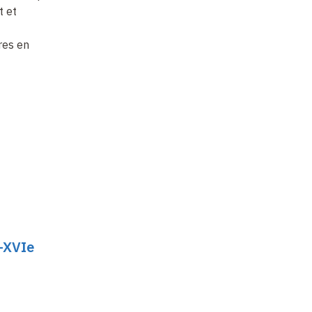
t et
urbaine à l'urbanisme
écosystèmes
l’
régénératif
microbiens sous la
la
res en
pression du
changement
climatique
e-XVIe