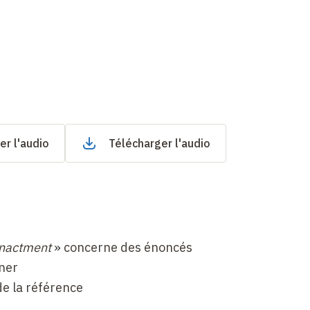
er l'audio
Télécharger l'audio
nactment
» concerne des énoncés
ner
de la référence