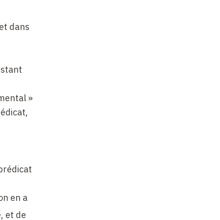
jet dans
istant
imental »
édicat,
 prédicat
on en a
, et de