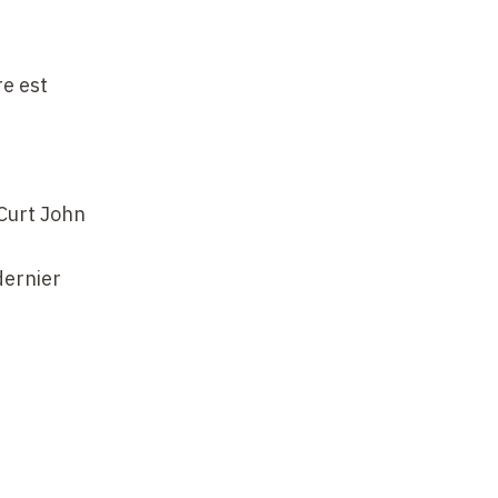
re est
 Curt John
dernier