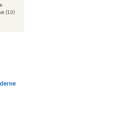
ie
ue (10)
oderne