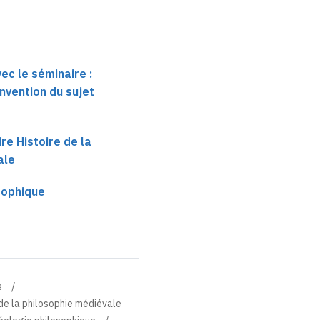
ec le séminaire :
invention du sujet
ire Histoire de la
ale
sophique
s
e de la philosophie médiévale