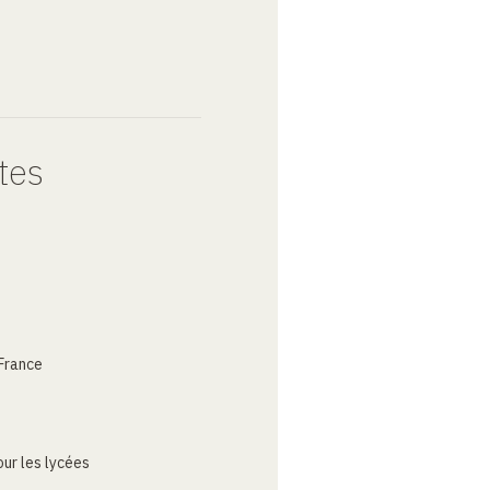
tes
France
ur les lycées