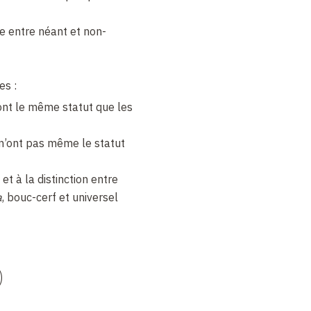
ne entre néant et non-
es :
ont le même statut que les
n’ont pas même le statut
, et à la distinction entre
a
, bouc-cerf et universel
)