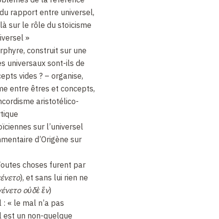
 du rapport entre universel,
 là sur le rôle du stoïcisme
iversel »
rphyre, construit sur une
s universaux sont-ils de
epts vides ? – organise,
me entre êtres et concepts,
ncordisme aristotélico-
rtique
ciennes sur l’universel
mentaire d’Origène sur
Toutes choses furent par
γένετο
), et sans lui rien ne
γένετο οὐδὲ ἓν
)
 : « le mal n’a pas
l est un non-quelque