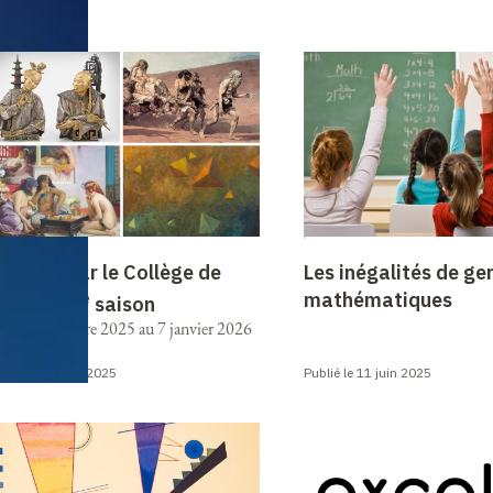
rsay vu par le Collège de
Les inégalités de ge
e
mathématiques
rance – 2
saison
 17 septembre 2025 au 7 janvier 2026
blié le 29 août 2025
Publié le 11 juin 2025