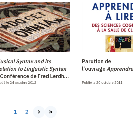
usical Syntax and its
Parution de
elation to Linguistic Syntax
l'ouvrage
Apprendre 
Conférence de Fred Lerdhal
e lundi 19 novembre 2012
blié le 24 octobre 2012
Publié le 20 octobre 2011
Page
1
Page
2
Page
Dernière
suivante
page