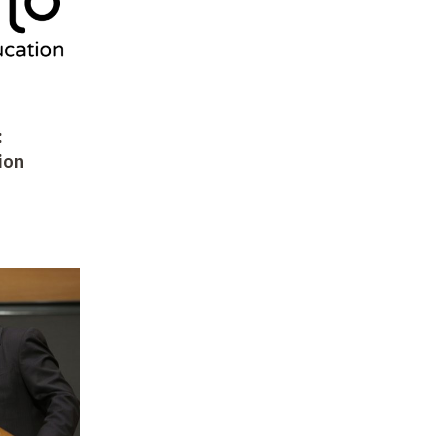
:
ion