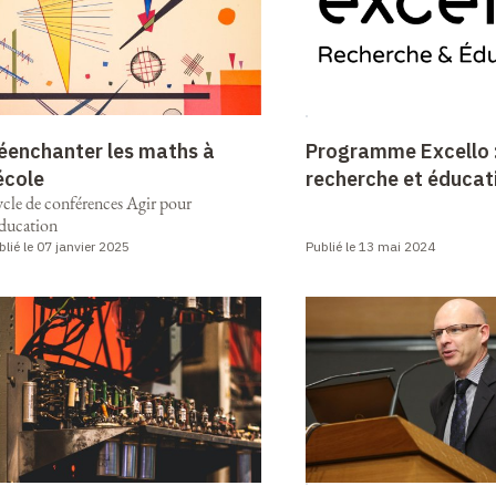
éenchanter les maths à
Programme Excello 
’école
recherche et éducat
cle de conférences Agir pour
éducation
blié le 07 janvier 2025
Publié le 13 mai 2024