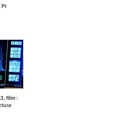
 Pr
3, film
:
cture