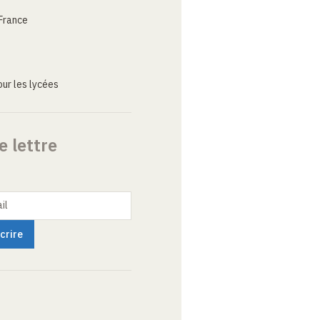
France
ur les lycées
e lettre
il