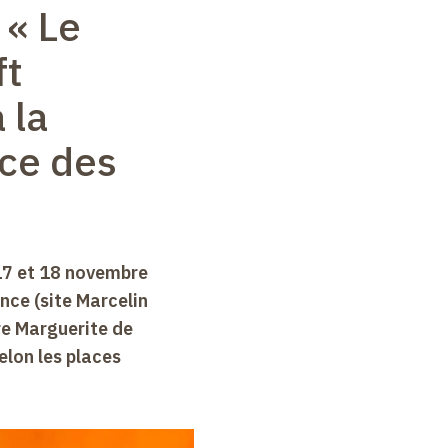
 « Le
ft
 la
ce des
17 et 18 novembre
nce (site Marcelin
re Marguerite de
selon les places