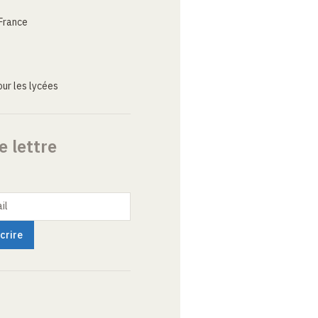
France
ur les lycées
e lettre
il