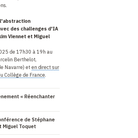
ns.
 l'abstraction
vec des challenges d'IA
kim Viennet et Miguel
2025 de 17h30 à 19h au
rcelin Berthelot,
de Navarre) et
en direct sur
du Collège de France
.
événement « Réenchanter
 conférence de Stéphane
t Miguel Toquet