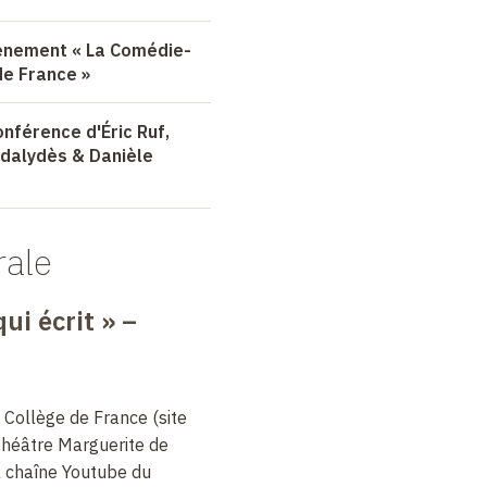
évènement « La Comédie-
de France »
onférence d'Éric Ruf,
odalydès & Danièle
rale
ui écrit » –
 Collège de France (site
théâtre Marguerite de
la chaîne Youtube du