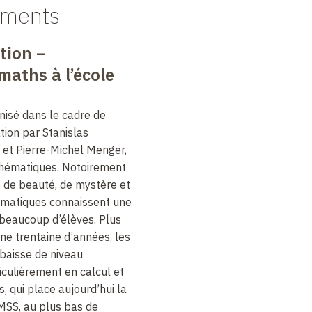
èments
tion –
maths à l’école
nisé dans le cadre de
tion
par Stanislas
et Pierre-Michel Menger,
thématiques. Notoirement
ce de beauté, de mystère et
ématiques connaissent une
 beaucoup d’élèves. Plus
une trentaine d’années, les
baisse de niveau
iculièrement en calcul et
, qui place aujourd’hui la
MSS, au plus bas de