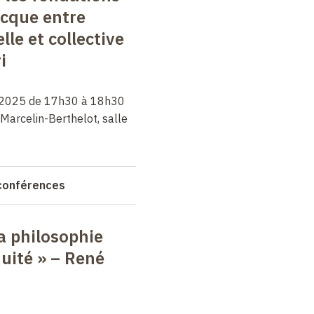
ecque entre
lle et collective
i
er 2025 de 17h30 à 18h30
 Marcelin-Berthelot, salle
 conférences
a philosophie
quité » – René