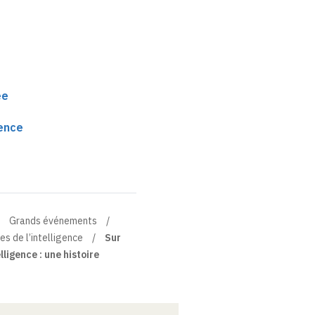
ée
gence
Grands événements
es de l’intelligence
Sur
lligence : une histoire