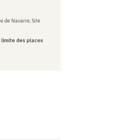
5
e de Navarre, Site
a limite des places