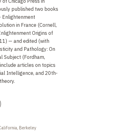
y of Chicago Press in
ously published two books
— Enlightenment
lution in France (Cornell,
Enlightenment Origins of
011) — and edited (with
sticity and Pathology: On
al Subject (Fordham,
include articles on topics
ial Intelligence, and 20th-
theory.
)
California, Berkeley