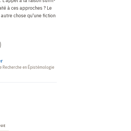
 L'appel à la raison suffit-
nité à ces approches ? Le
l autre chose qu'une fiction
)
er
e Recherche en Épistémologie
QUE
COLLOQUE
COLLOQUE