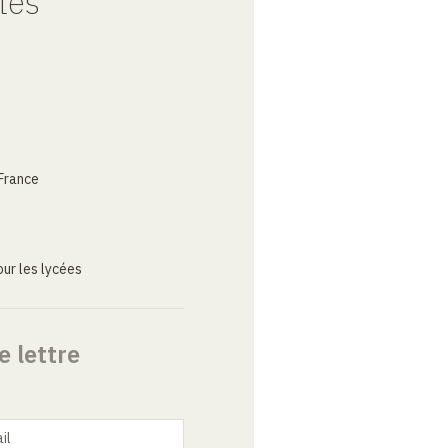
tes
France
ur les lycées
e lettre
il