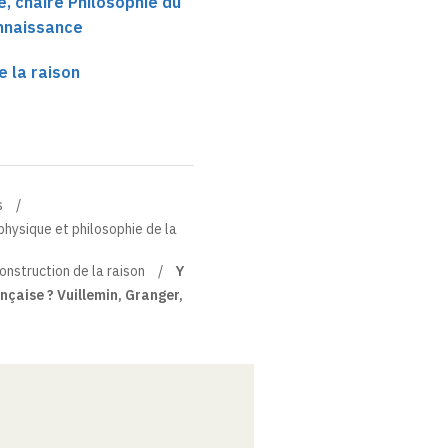
, chaire Philosophie du
onnaissance
e la raison
s
physique et philosophie de la
onstruction de la raison
Y
ançaise ? Vuillemin, Granger,