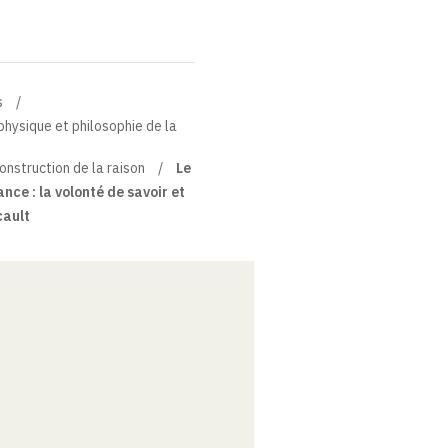
s
physique et philosophie de la
onstruction de la raison
Le
ance : la volonté de savoir et
cault