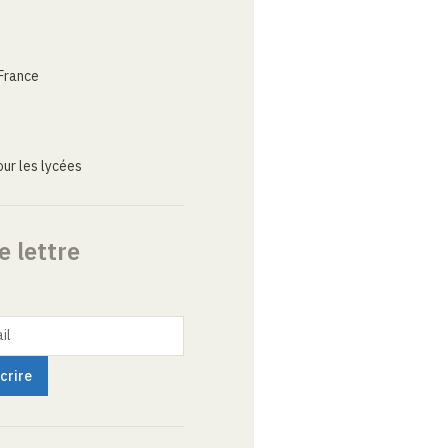
France
ur les lycées
e lettre
il