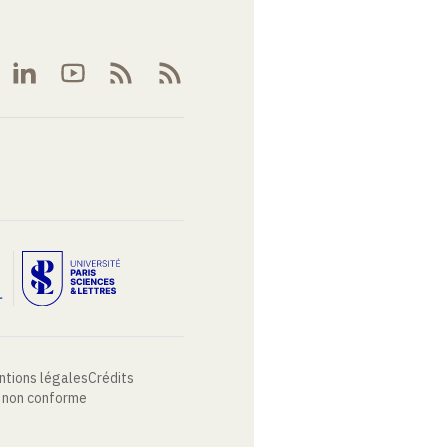
ntions légales
Crédits
: non conforme