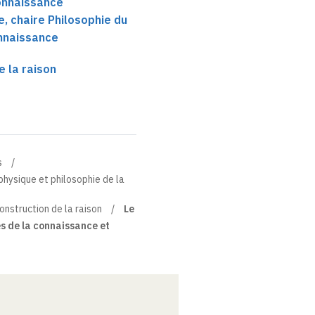
connaissance
, chaire Philosophie du
onnaissance
e la raison
s
physique et philosophie de la
onstruction de la raison
Le
ès de la connaissance et