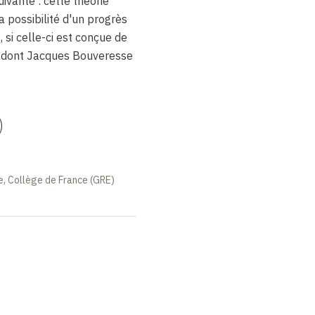
uivante : cette théorie
a possibilité d'un progrès
 si celle-ci est conçue de
e dont Jacques Bouveresse
)
le, Collège de France (GRE)