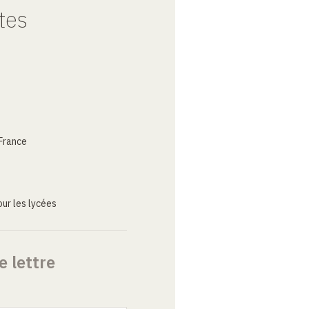
tes
France
ur les lycées
e lettre