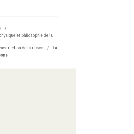
s
physique et philosophie de la
onstruction de la raison
La
sons