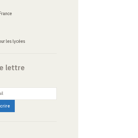
France
ur les lycées
e lettre
il