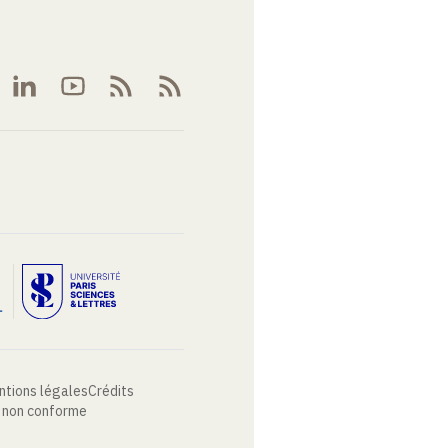
ntions légales
Crédits
: non conforme