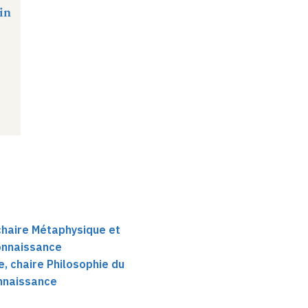
in
 chaire Métaphysique et
connaissance
, chaire Philosophie du
onnaissance