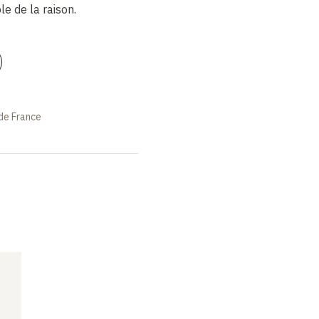
e de la raison.
)
de France