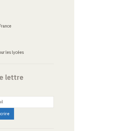
France
ur les lycées
e lettre
il