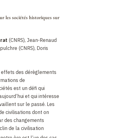
 les sociétés historiques sur
rat
(CNRS), Jean-Renaud
epulchre (CNRS), Doris
 effets des dérèglements
rmations de
iétés est un défi qui
aujourd’hui et qui intéresse
vaillent sur le passé. Les
 civilisations dont on
par des changements
lin de la civilisation
 notre ère est l’un des cas