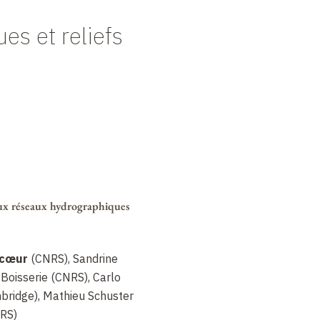
es et reliefs
aux réseaux hydrographiques
ecœur
(CNRS), Sandrine
Boisserie (CNRS), Carlo
mbridge), Mathieu Schuster
NRS)