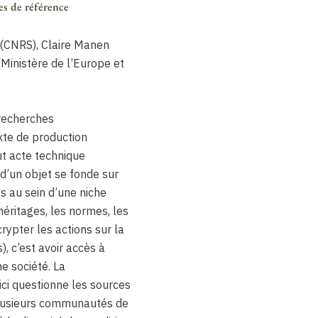
es de référence
(CNRS), Claire Manen
Ministère de l’Europe et
 recherches
te de production
out acte technique
 d’un objet se fonde sur
s au sein d’une niche
héritages, les normes, les
crypter les actions sur la
, c’est avoir accès à
ne société. La
ci questionne les sources
plusieurs communautés de