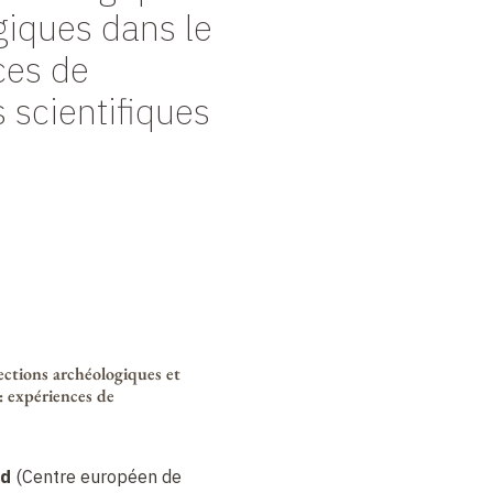
giques dans le
nces de
 scientifiques
lections archéologiques et
 : expériences de
rd
(Centre européen de