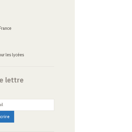
France
ur les lycées
e lettre
il