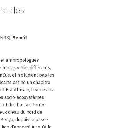
me des
CNRS),
Benoît
 et anthropologues
e temps » très différents,
gue, et n’étudient pas les
carts est né un chapitre
ift Est Africain, l’eau est la
es socio-écosystèmes
s et des basses terres.
ieux d’eau du nord de
u Kenya, depuis le passé
illion d’années) jusqu’à la