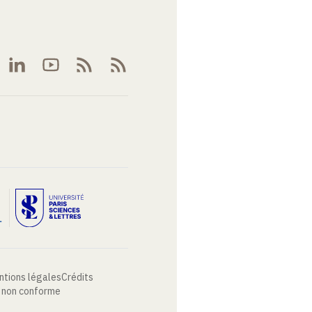
ntions légales
Crédits
: non conforme