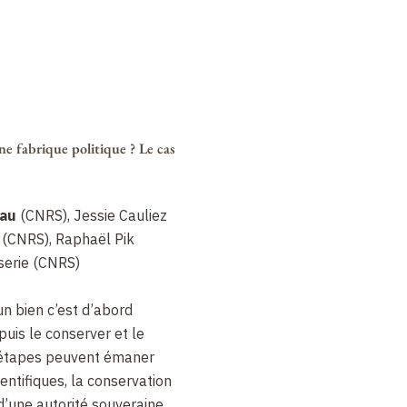
ne fabrique politique ? Le cas
eau
(CNRS), Jessie Cauliez
 (CNRS), Raphaël Pik
serie (CNRS)
un bien c’est d’abord
, puis le conserver et le
s étapes peuvent émaner
ientifiques, la conservation
 d’une autorité souveraine,