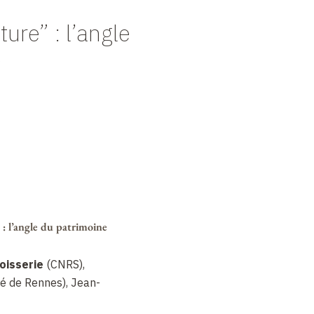
ure” : l’angle
e
: l’angle du patrimoine
oisserie
(CNRS),
té de Rennes), Jean-