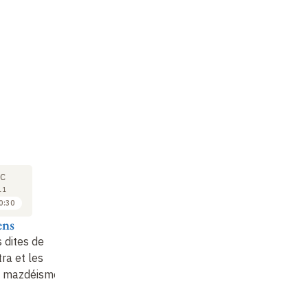
SÉMINAIRE
COURS
SÉ
02
09
C
DÉC
DÉC
11
2011
2011
0:30
11:00 à 12:00
09:30 à 10:30
ens
Jean Kellens
Jean Kellens
Je
 dites de
Lecture de passages
Les Gâthâs dites de
Le
ra et les
des Gâthâs (3)
Zarathushtra et les
de
du mazdéisme
origines du mazdéisme
(4)