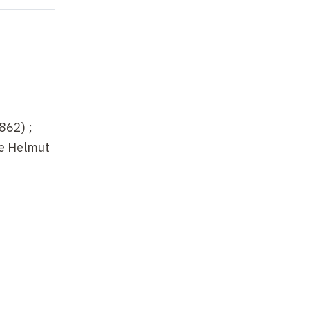
862) ;
de Helmut