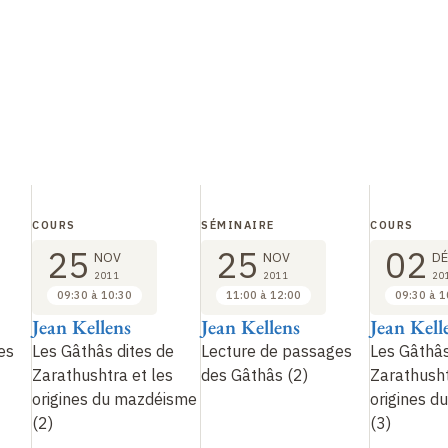
COURS
SÉMINAIRE
COURS
25
25
02
NOV
NOV
DÉ
2011
2011
20
09:30 à 10:30
11:00 à 12:00
09:30 à 1
Jean Kellens
Jean Kellens
Jean Kell
es
Les Gâthâs dites de
Lecture de passages
Les Gâthâs
Zarathushtra et les
des Gâthâs (2)
Zarathusht
origines du mazdéisme
origines 
(2)
(3)